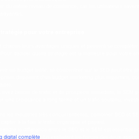
r du même niveau de confiance, car les utilisateurs savent
 payantes.
stratégie pour votre entreprise
 chacun leurs avantages uniques et peuvent se compléter l
. Pour décider quelle stratégie est la meilleure pour votre e
:
vez un budget limité, se concentrer sur le SEO peut être p
eprises disposant d'un budget marketing plus important, 
ilité.
s avez besoin de trafic et de prospects immédiats, le SEM p
ur une croissance à long terme et un trafic soutenu, invest
ns les industries très concurrentielles, combiner SEO et S
apter à la fois le trafic organique et payant.
endre la différence entre le SEO et le SEM est essentiel 
g digital complète
. En exploitant les forces des deux approc