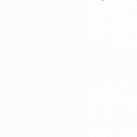
peuvent atteindre une 
de conversions.
En intégrant ces inf
en ligne et garantir
une assistance exper
expérimentés qui peuv
Articles associés
:
SEO Local à Dubaï p
Petites Entreprises :
Complet
Gestion de la réputat