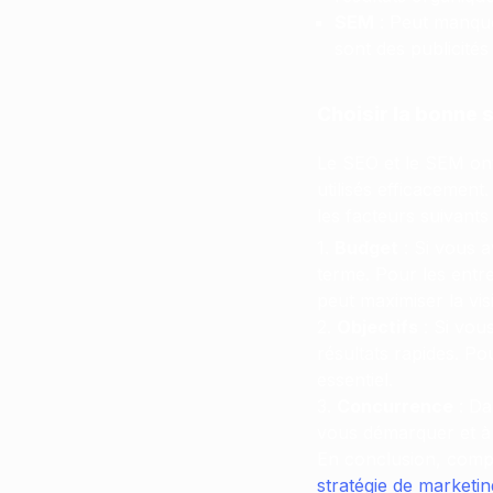
SEM
: Peut manque
sont des publicités
Choisir la bonne 
Le SEO et le SEM ont
utilisés efficacement
les facteurs suivants 
Budget
: Si vous a
terme. Pour les entr
peut maximiser la visib
Objectifs
: Si vou
résultats rapides. Po
essentiel.
Concurrence
: Da
vous démarquer et à c
En conclusion, compr
stratégie de marketin