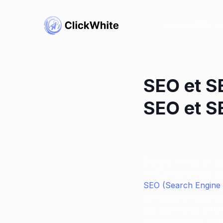
Services SEO
SEO et SE
SEO et S
Dans le monde en con
le SEM est crucial po
SEO (Search Engine 
composants essentiels
des approches différe
pour vous aider à pr