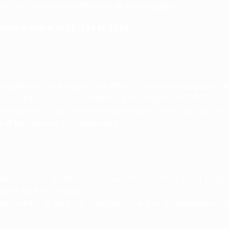
es pour améliorer l'efficacité de la campagne.
rences entre le SEO et le SEM
ncipalement du temps et des efforts, avec des coûts associés
u et parfois à la sous-traitance à des experts en SEO.
 budget pour les dépenses publicitaires, ainsi que des coût
n et les services professionnels.
lement plus de temps pour voir des résultats, car il s'agit 
ques au fil du temps.
une visibilité et un trafic immédiats une fois les campagnes l