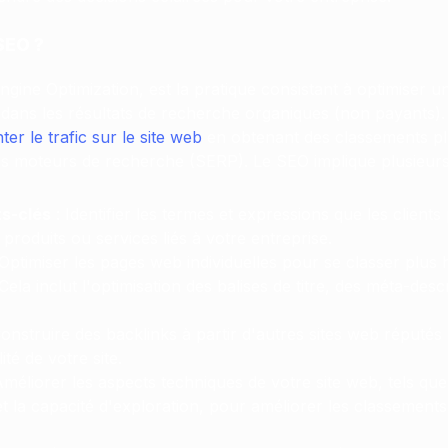
SEO ?
gine Optimization, est la pratique consistant à optimiser u
té dans les résultats de recherche organiques (non payants). 
r le trafic sur le site web
en obtenant des classements plu
es moteurs de recherche (SERP). Le SEO implique plusieurs
s-clés
: Identifier les termes et expressions que les clients p
roduits ou services liés à votre entreprise.
Optimiser les pages web individuelles pour se classer plus 
 Cela inclut l'optimisation des balises de titre, des méta-desc
onstruire des backlinks à partir d'autres sites web réputés
lité de votre site.
méliorer les aspects techniques de votre site web, tels que l
et la capacité d'exploration, pour améliorer les classement