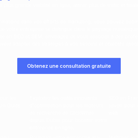
plus grande visibilité en ligne, attirer plus de trafic et fin
ormations dans vos efforts de marketing, vous pouvez opti
 que votre entreprise se distingue dans le paysage numériq
te en SEO et SEM, envisagez de vous associer à des profe
ent adapter des stratégies à vos besoins et objectifs spéci
Obtenez une consultation gratuite
our les
Exploitez les outils innovants
SEO en Franc
 Un Guide
d'optimisation pour les moteurs
savoir pour 
de recherche de ClickWhite
web
depuis Dubaï pour booster votre
entreprise en ligne.
ion :
Pourquoi votre entreprise aux
Maîtriser le