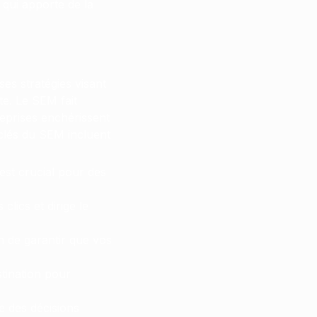
qui apporte de la
es stratégies visant
te. Le SEM fait
reprises enchérissent
clés du SEM incluent
est crucial pour des
clics et dirige le
in de garantir que vos
stination pour
e des décisions