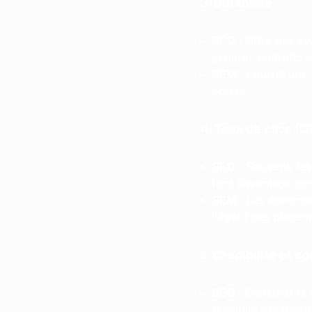
3. Durabilité
SEO
: Offre des a
générer un trafic 
SEM
: Fournit une v
épuisé.
4. Taux de clics (C
SEO
: Souvent, les
font davantage con
SEM
: Les annonces
l'égard des placem
5. Crédibilité et c
SEO
: Construit la 
résultats organiqu