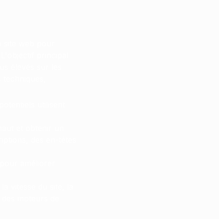
n site web pour
L'objectif principal
s élevés sur les
 techniques,
otentiels utilisent
haut et obtenir un
riptions, des en-têtes
 pour améliorer
a vitesse du site, la
s des moteurs de