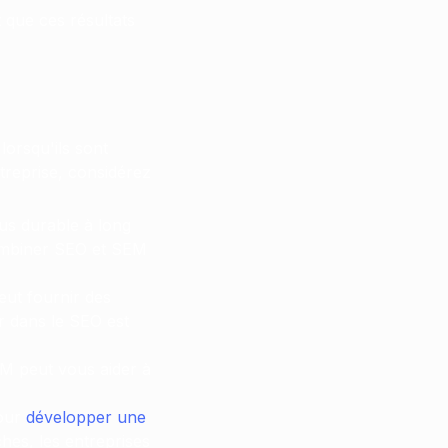
 que ces résultats
orsqu'ils sont
ntreprise, considérez
lus durable à long
combiner SEO et SEM
eut fournir des
ir dans le SEO est
EM peut vous aider à
pour
développer une
hes, les entreprises