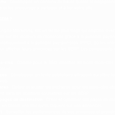
enu
: Développer un contenu de haute qualité et engageant 
s et les encourage à partager et à lier votre site.
SEM ?
gine Marketing, est un terme plus large qui englobe divers
lité sur les moteurs de recherche grâce à la publicité payan
écifiquement à la publicité pay-per-click (PPC), où les ent
ur afficher leurs annonces sur les SERP. Les composants 
s-clés
: Comme pour le SEO, identifier les bons mots-clés 
caces.
nces
: Développer un texte publicitaire attrayant qui attire les 
 web.
ères
: Définir et ajuster les enchères pour les mots-clés af
t dans les positions souhaitées sur les SERP.
 pages de destination
: Créer et optimiser des pages de de
s en clients une fois qu'ils cliquent sur vos annonces.
rt
: Surveiller les performances de vos annonces et prendr