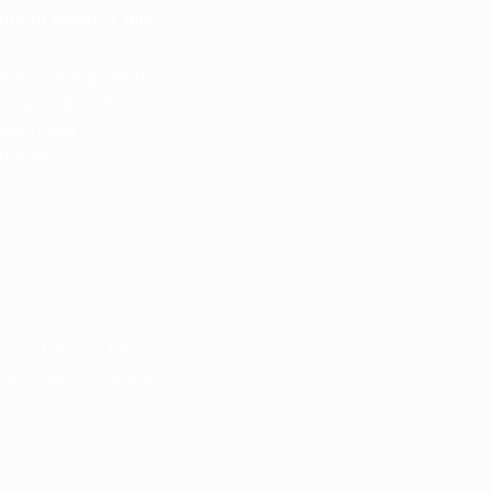
alement générer plus
miser votre présence
ue encombré. Pour
ssionnels
fiques.
e – Ce qu'il faut
optimiser votre site
 SEO Technique : Un