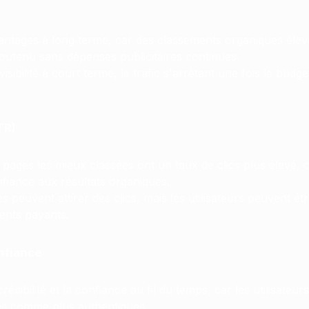
vantages à long terme, car des classements organiques éle
soutenu sans dépenses publicitaires continues.
isibilité à court terme, le trafic s'arrêtant une fois le budget
TR)
 pages les mieux classées ont un taux de clics plus élevé, ca
fiance aux résultats organiques.
 peuvent attirer des clics, mais les utilisateurs peuvent êt
ents payants.
onfiance
crédibilité et la confiance au fil du temps, car les utilisateur
es comme plus authentiques.