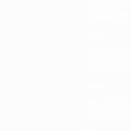
basées sur les donné
Principales diffé
1. Coût
SEO
: Implique pri
création de conten
SEM
: Nécessite un
les outils de gestio
2. Délai
SEO
: Prend généra
classements organi
SEM
: Peut offrir 