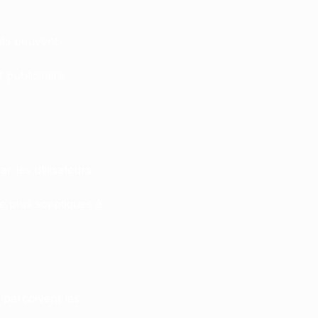
vés peuvent
 publicitaire
r les utilisateurs
re plus sceptiques à
s perçoivent les