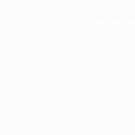
Création de cont
valeur aux utilisateur
Qu'est-ce que le 
Le SEM, ou Search En
à augmenter la visibi
souvent référence sp
sur des mots-clés po
:
Recherche de mot
campagnes SEM effi
Création d'anno
trafic vers votre site
Gestion des ench
annonces apparaissen
Optimisation des
convertir les visiteur
Analyse et rappo