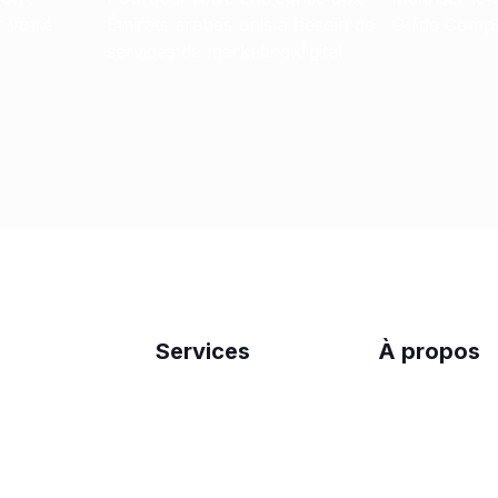
r votre
Émirats arabes unis a besoin de
Guide Compl
services de marketing digital
Services
À propos
Services SEO
Contactez-no
SEO International
À propos de 