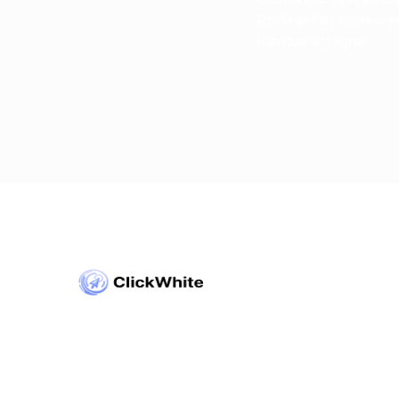
Protéger et améliore
marque en ligne
Copyright © ClickWhite.com, Dubai, UAE.
contact@clickwhite.com