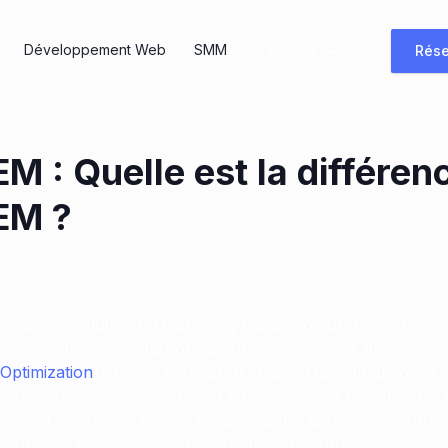
Développement Web
SMM
À propos
Rése
M : Quelle est la différen
EM ?
stante évolution du marketing digital, comprendre la diffé
ur les entreprises qui souhaitent améliorer leur présence e
Optimization
) et le SEM (Search Engine Marketing) soient 
 des stratégies de marketing en ligne, ils ont des objectifs d
ntes. Cet article examine les principales différences entre
endre des décisions éclairées pour votre entreprise.