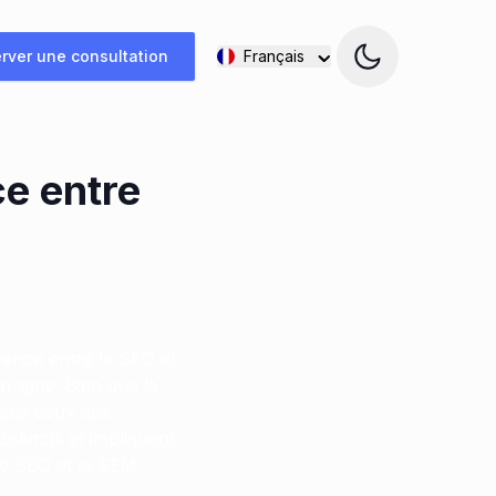
rver une consultation
Français
ce entre
rence entre le SEO et
n ligne. Bien que le
tous deux des
istincts et impliquent
 le SEO et le SEM