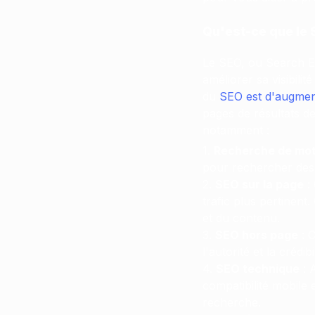
Qu'est-ce que le 
Le SEO, ou Search En
améliorer sa visibili
du
SEO est d'augmente
pages de résultats d
notamment :
Recherche de mot
pour rechercher des p
SEO sur la page
: 
trafic plus pertinent.
et du contenu.
SEO hors page
: C
l'autorité et la crédibi
SEO technique
: A
compatibilité mobile 
recherche.