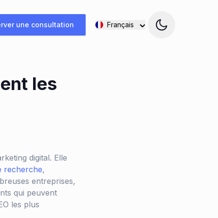
rver une consultation
Français
ent les
eting digital. Elle
de recherche
,
mbreuses entreprises,
nts qui peuvent
EO les plus