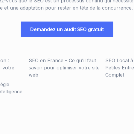
z-vous que le SEO est un processus continu qui nécessite
se et une adaptation pour rester en tête de la concurrence.
Demandez un audit SEO gratuit
ion :
SEO en France – Ce qu'il faut
SEO Local à
r votre
savoir pour optimiser votre site
Petites Entr
web
Complet
tégie
ntelligence