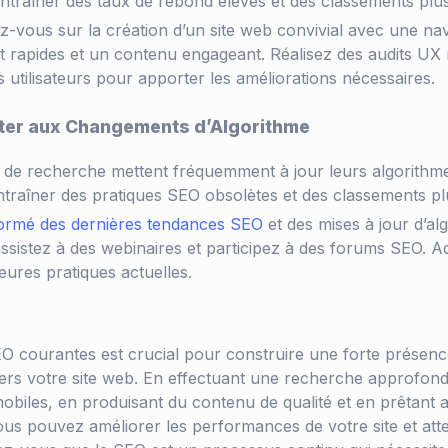
entraîner des taux de rebond élevés et des classements plu
-vous sur la création d’un site web convivial avec une navig
rapides et un contenu engageant. Réalisez des audits UX r
s utilisateurs pour apporter les améliorations nécessaires.
pter aux Changements d’Algorithme
 de recherche mettent fréquemment à jour leurs algorithme
raîner des pratiques SEO obsolètes et des classements pl
formé des dernières tendances SEO
et des mises à jour d’al
ssistez à des webinaires et participez à des forums SEO. A
leures pratiques actuelles.
EO courantes est crucial pour construire une forte présenc
vers votre site web. En effectuant une recherche approfond
mobiles, en produisant du contenu de qualité et en prêtant 
ous pouvez améliorer les performances de votre site et atte