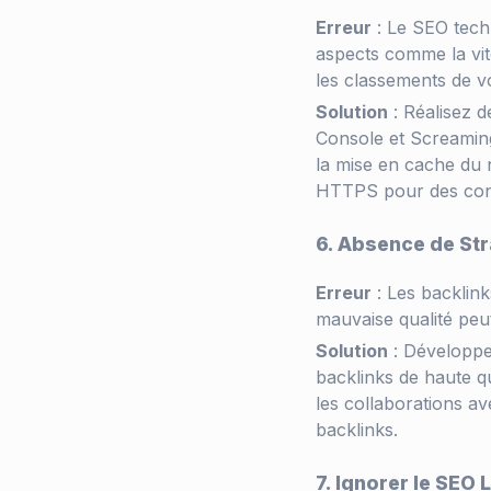
Erreur
: Le SEO techn
aspects comme la vit
les classements de vo
Solution
: Réalisez 
Console et Screaming 
la mise en cache du n
HTTPS pour des con
6. Absence de Str
Erreur
: Les backlink
mauvaise qualité peut
Solution
: Développez
backlinks de haute qu
les collaborations a
backlinks.
7. Ignorer le SEO 