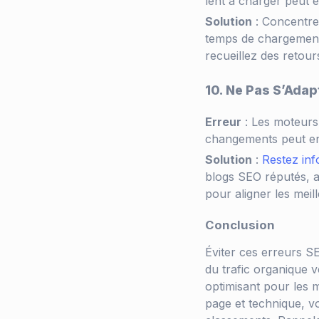
lent à charger peut 
Solution
: Concentrez
temps de chargement 
recueillez des retour
10. Ne Pas S’Ada
Erreur
: Les moteurs
changements peut ent
Solution
:
Restez in
blogs SEO réputés, a
pour aligner les meil
Conclusion
Éviter ces erreurs S
du trafic organique 
optimisant pour les 
page et technique, v