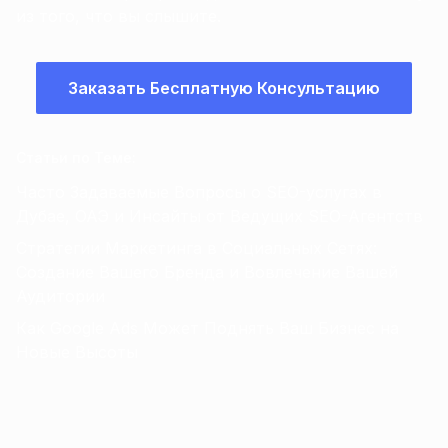
из того, что вы слышите.
Заказать Бесплатную Консультацию
Статьи по Теме
:
Часто Задаваемые Вопросы о SEO-услугах в
Дубае, ОАЭ и Инсайты от Ведущих SEO-Агентств
Стратегии Маркетинга в Социальных Сетях:
Создание Вашего Бренда и Вовлечение Вашей
Аудитории
Как Google Ads Может Поднять Ваш Бизнес на
Новые Высоты