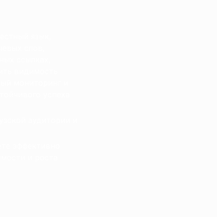
естный язык,
чевых слов,
ных ссылках,
ить видимость
ный мониторинг и
тойчивого успеха
узской аудитории и
ете эффективно
мости и роста