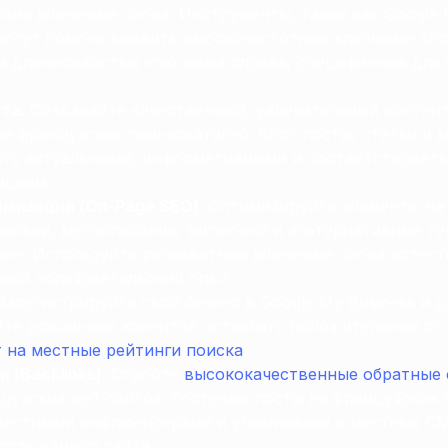
кие ключевые слова. Инструменты, такие как Google K
 могут помочь выявить высокочастотные ключевые сло
а длиннохвостых ключевых словах, специфичных для 
нта
: Создавайте качественный, увлекательный контент
а французских пользователей. Блог-посты, статьи и
ть актуальными, информативными и соответствоват
нциям.
имизация (On-Page SEO)
: Оптимизируйте элементы на
головки, метаописания, заголовки и альтернативные т
ыке. Используйте релевантные ключевые слова естес
ный пользовательский опыт.
 Зарегистрируйте свой бизнес в Google My Business и 
йте довольных клиентов оставлять положительные отз
т на местные рейтинги поиска
.
 (Backlinks)
: Стройте
высококачественные обратные 
цузских веб-сайтов. Гостевые посты на французских б
местными инфлюенсерами и упоминания в местных С
ость вашего сайта.