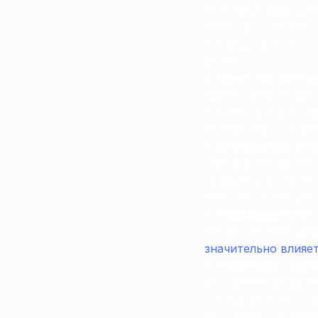
используя французс
SEMrush и Ahrefs,
Сосредоточьтесь н
рынка.
Качество конте
ориентированный н
контент должны бы
интересам и тенде
Внутренняя опт
сайта, включая за
на французском яз
обеспечьте бесшов
Локальное SEO
:
каталогах. Поощря
значительно влияе
Обратные ссылки
авторитетных фран
сотрудничество с 
авторитет и видим