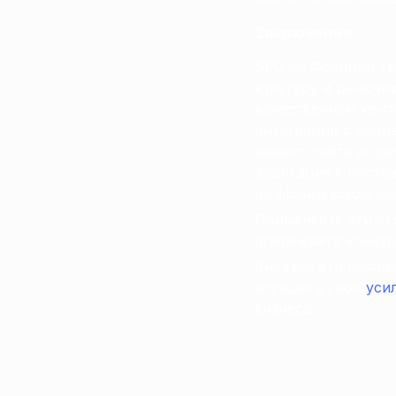
Заключение
SEO во Франции тр
культуру и рыночн
качественном конт
интеграции с соци
вашего сайта и пр
адаптация к посто
на французском ры
Применяйте эти ст
опережайте конкур
Внедряя эти инсай
улучшить свои
уси
бизнеса.