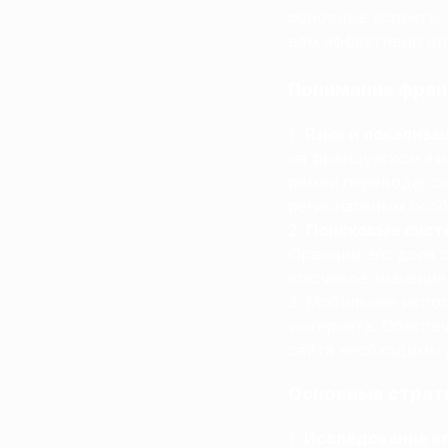
основные аспекты 
вам эффективно оп
Понимание фран
Язык и локализа
на французском яз
рамки перевода; о
региональным особ
Поисковые сис
Франции его доля 
ключевое значение
Мобильное испол
интернета. Обеспе
сайта необходимы 
Основные страт
Исследование к