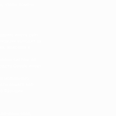
ы, чтобы помочь
ходимо иметь сайт
лизация выходит за
ам, идиомам и
ковых систем, во
одств Google имеет
ия мобильного
сти вашего веб-
о Франции.
ключевых слов,