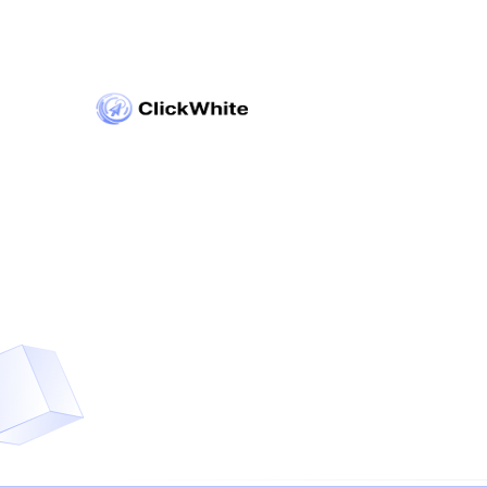
Copyright © ClickWhite.com, Dubai, UAE.
contact@clickwhite.com
+971 555-8910-28