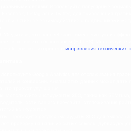
оциальными сетями
: Используйте популярные социал
 Facebook, Instagram и Twitter, для привлечения трафи
тент и активное взаимодействие с подписчиками мог
е.
O
: Убедитесь, что ваш веб-сайт имеет чистую и эффек
жается и является безопасным (HTTPS). Используйте 
Console, для мониторинга и
исправления технических 
налитика
: Используйте Google Analytics для отслеживания трафи
ателей и конверсий. Анализ этих данных может дать 
 а что требует улучшения.
ты
: Используйте инструменты SEO, такие как SEMrush, 
водительности вашего веб-сайта, отслеживания рей
атегий конкурентов.
иты
: Проводите регулярные аудиты SEO для выявления
чает проверку на наличие битых ссылок, дублирующег
едним лучшим практикам SEO.