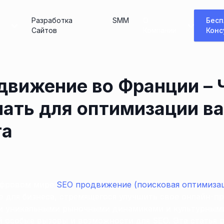
Разработка
SMM
О
Бесп
Сайтов
Компании
Конс
движение во Франции – 
нать для оптимизации в
та
ифровом мире
SEO продвижение (поисковая оптимиза
 для бизнеса, стремящегося улучшить свое онлайн-пр
ми уникальными рыночными динамиками и культурным
й особые вызовы и возможности для SEO. Эта статья 