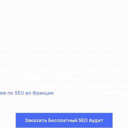
ебует стратегического подхода, который учитывает м
ую динамику. Сосредотачиваясь на исследовании клю
енте, внутренней оптимизации, локальном SEO, обрат
альными сетями и техническом SEO, вы можете повыс
ивлечь больше французских пользователей. Непрерыв
янно меняющемуся ландшафту SEO необходимы для ус
нке.
ратегии для оптимизации вашего веб-сайта для франц
ентов в цифровом пространстве.
ты и постоянно совершенствуя свой подход, вы смож
лия по SEO во Франции
и достичь лучшей онлайн-види
Заказать Бесплатный SEO Аудит