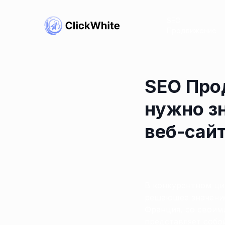
SEO
Продвижение
SEO Про
нужно з
веб-сай
В конкурентном ц
решающее значение
Франция, со свои
представляет собо