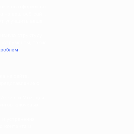
ьные платформы во
ка на ваш веб-сайт.
ут улучшить ваше
тивную структуру
инструменты, такие
проблем
.
ка на сайте,
представление о
Ahrefs и Moz, для
тингов ключевых
 и устранения
о контента и