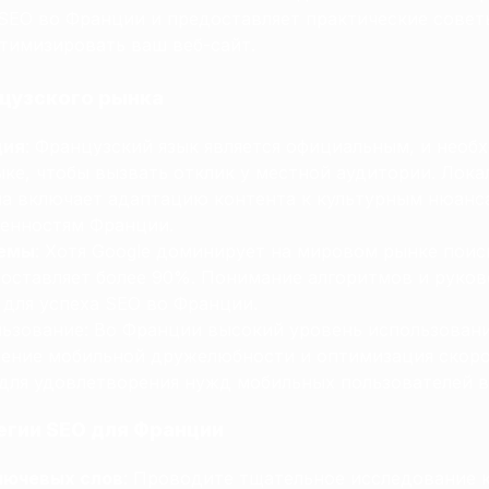
SEO во Франции и предоставляет практические совет
тимизировать ваш веб-сайт.
цузского рынка
ция
: Французский язык является официальным, и необ
ыке, чтобы вызвать отклик у местной аудитории. Лока
на включает адаптацию контента к культурным нюанс
енностям Франции.
темы
: Хотя Google доминирует на мировом рынке поис
составляет более 90%. Понимание алгоритмов и руков
 для успеха SEO во Франции.
ьзование: Во Франции высокий уровень использован
чение мобильной дружелюбности и оптимизация скоро
для удовлетворения нужд мобильных пользователей в
егии SEO для Франции
лючевых слов
: Проводите тщательное исследование 