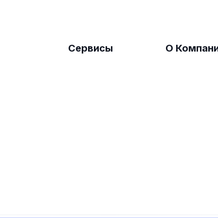
Сервисы
О Компан
SEO Продвижение
Обратная Св
Международное
О Нас
SEO
Блог
Локальное SEO
SMM
Разработка Сайтов