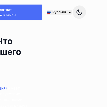
латная
Русский
ультация
Что
ашего
ция)
имеет
исутствие.
и нюансами,
рассматривает