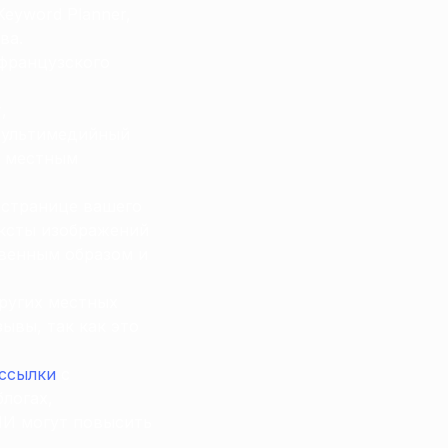
eyword Planner,
ва.
французского
,
 мультимедийный
ь местным
 странице вашего
ексты изображений
твенным образом и
других местных
ывы, так как это
ссылки
с
логах,
МИ могут повысить