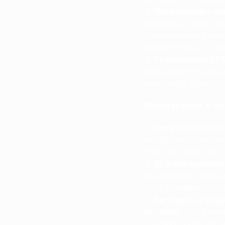
Интеграция с с
Франции, такие как
Увлекательный кон
онлайн-присутстви
Техническое SE
кода, быстро загру
как Google Search 
Мониторинг и а
Google Analytics
поведения пользов
том, что работает,
SEO инструмен
мониторинга произ
слов и анализа стр
Регулярные ауд
проблем. Это вклю
соответствие посл