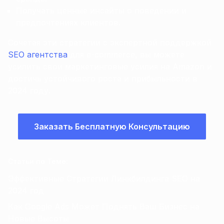
Получать ценные инсайты о поведении и
предпочтениях клиентов.
Сочетая эти стратегии с экспертной поддержкой
SEO агентства
для e-commerce, вы можете
усилить свои маркетинговые усилия на Amazon и
достичь устойчивого роста и прибыльности в
2024 году.
Заказать Бесплатную Консультацию
Статьи по Теме
:
Эффективные Стратегии Линкбилдинга SEO на
2024 год
Как Google Ads Может Поднять Ваш Бизнес на
Новые Высоты